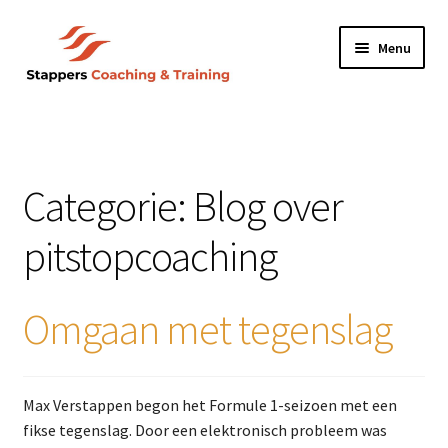
Ga
Ga
Menu
door
naar
naar
de
navigatie
inhoud
Home
Profiel
Categorie:
Blog over
Referenties
pitstopcoaching
Praktijkcases
Omgaan met tegenslag
Blog over pitstopcoaching
Contact
Max Verstappen begon het Formule 1-seizoen met een
fikse tegenslag. Door een elektronisch probleem was